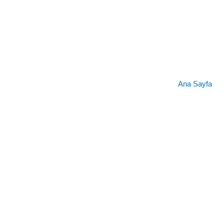
İçeriğe
atla
Ana Sayfa