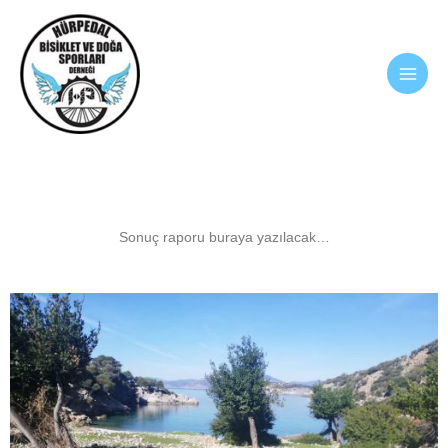
İçeriğe
atla
Sonuç raporu buraya yazılacak…