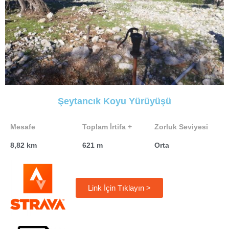
Şeytancık Koyu Yürüyüşü
Mesafe
Toplam İrtifa +
Zorluk Seviyesi
8,82 km
621 m
Orta
Link İçin Tıklayın >